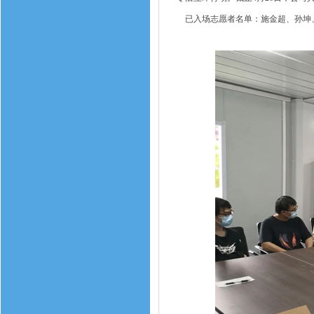
已入场志愿者名单：施金超、孙坤、