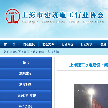
首 页
协会概况
协会文件
行业评优
行业培训
信息
您的当前位置：
首页
>
信息刊物
>
共抗疫情
会刊
上海建工水电建设：闻
法规索引
深度解析
"营改增“专题
“热”点关注