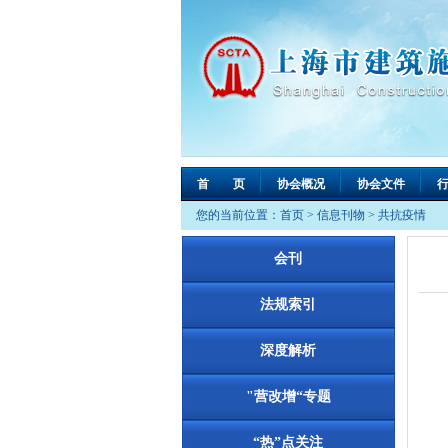
首 页
协会概况
协会文件
您的当前位置：
首页
>
信息刊物
>
共抗疫情
会刊
法规索引
深度解析
"营改增“专题
“热”点关注