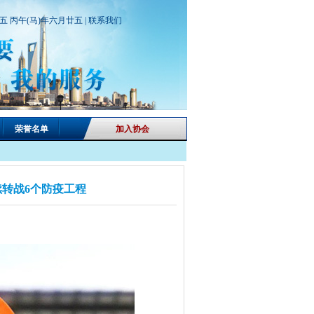
期五 丙午(马)年六月廿五 |
联系我们
荣誉名单
加入协会
转战6个防疫工程