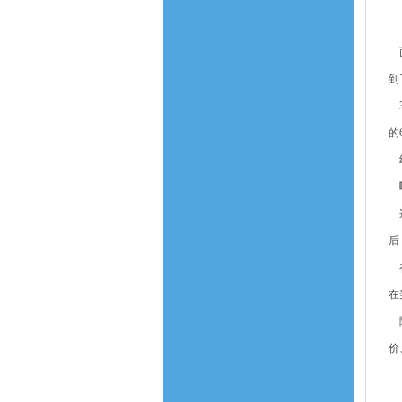
面
到
3
的
经
哪
这
后
在
在
随
价