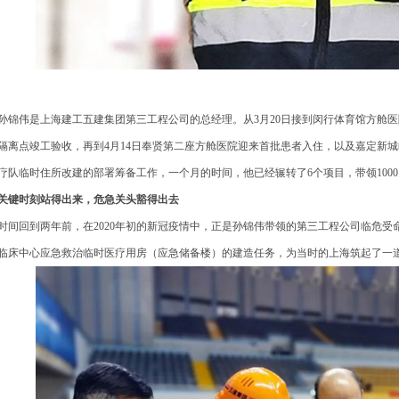
锦伟是上海建工五建集团第三工程公司的总经理。从3月20日接到闵行体育馆方舱医
隔离点竣工验收，再到4月14日奉贤第二座方舱医院迎来首批患者入住，以及嘉定新
疗队临时住所改建的部署筹备工作，一个月的时间，他已经辗转了6个项目，带领100
键时刻站得出来，危急关头豁得出去
间回到两年前，在2020年初的新冠疫情中，正是孙锦伟带领的第三工程公司临危受
临床中心应急救治临时医疗用房（应急储备楼）的建造任务，为当时的上海筑起了一