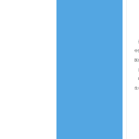
孙
中
医
关
时
生