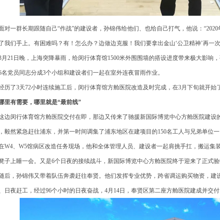
对一群长期跟随自己“作战”的建设者，孙锦伟给他们、也给自己打气，他说：“202
了我们手上。有困难吗？有！怎么办？边做边克服！我们要拿出金山‘公卫精神’再一
月21日晚，上海突降暴雨，给闵行体育馆1500米外围围墙的搭设进度带来极大影响
6名党员同志分成3个小组和建设者们一起在室外连夜冒雨作业。
历了3天72小时连续施工后，闵行体育馆方舱医院改造及时完成，在3月下旬就开始
里有需要，哪里就是“最前线”
边闵行体育馆方舱医院交付在即，那边又传来了驰援新国际博览中心方舱医院建设的重
，毅然紧急赶往浦东，并第一时间调集了浦东地区在建项目的150名工人与兄弟单位
W4、W5馆病区改造任务现场，他和全体管理人员、建设者一起肩挑手扛，搬运集
凳子上睡一会。又是6个日夜的接续战斗，新国际博览中心方舱医院终于迎来了正式验
后，孙锦伟又带着队伍奔袭赶往奉贤。他们发挥专业优势，跨省调运购买物资，建设
、日夜赶工，经过96个小时的日夜奋战，4月14日，奉贤区第二座方舱医院建成并交付，