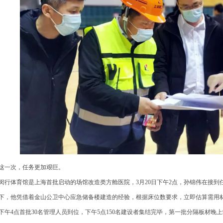
一次，任务更加艰巨。
行体育馆是上海首批启动的场馆改造类方舱医院，3月20日下午2点，孙锦伟在接到
下，他凭借着金山公卫中心应急储备楼建造的经验，根据床位数要求，立即估算需用
午4点首批30名管理人员到位，下午5点150名建设者集结完毕，第一批分隔板材晚