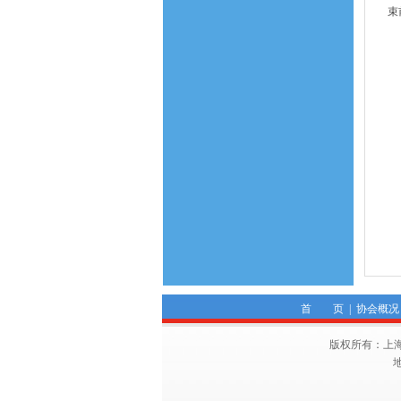
束
财
电
住
电话
首 页
|
协会概况
版权所有：上海市建筑施工行
地