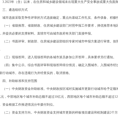
.2023年（含）以来，在住房和城乡建设领域未出现重大生产安全事故或重大负面
、遴选组织方式
市选拔采取竞争性评审的方式选拔确定，重点向基础工作扎实、条件俱备、积极
一）省级推荐。省级财政、住房城乡建设部门对照申报工作要求，择优推荐本地区
，并提供必要的支撑材料。直辖市可由城市政府有关部门直接申报。
二）书面评审。财政部、住房城乡建设部组织专家对城市申报方案进行审查。按照1
。
三）现场答辩。进入现场答辩的各城市派员参加公开答辩，具体要求另行通知。
四）集中公示。综合书面评审和现场答辩得分情况，确定入围城市。入围城市经过
新行动城市。存在违规行为并经查实的，取消资格。
、补助标准和支持范围
一）中央财政资金补助标准。中央财政按区域对实施城市更新行动城市给予定额补
亿元，中部地区每个城市补助总额不超过10亿元，西部地区每个城市补助总额不超过1
。资金根据工作推进情况分年拨付到位。
二）资金支持方向。中央财政资金支持城市更新的样板项目建设和机制建设2个