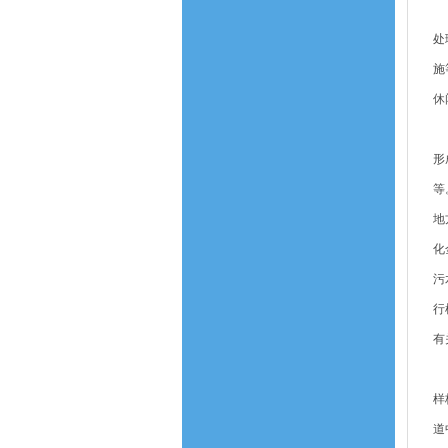
1
处
施
休
2
形
等
地
化
污
行
有
各
样
道