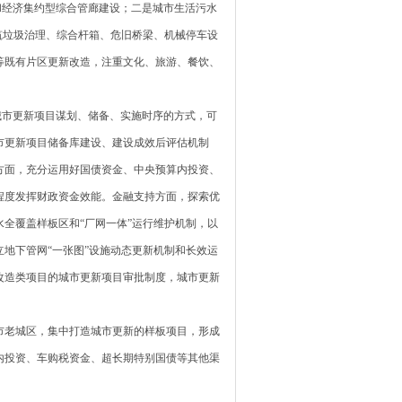
经济集约型综合管廊建设；二是城市生活污水
筑垃圾治理、综合杆箱、危旧桥梁、机械停车设
等既有片区更新改造，注重文化、旅游、餐饮、
市更新项目谋划、储备、实施时序的方式，可
市更新项目储备库建设、建设成效后评估机制
方面，充分运用好国债资金、中央预算内投资、
程度发挥财政资金效能。金融支持方面，探索优
全覆盖样板区和“厂网一体”运行维护机制，以
地下管网“一张图”设施动态更新机制和长效运
改造类项目的城市更新项目审批制度，城市更新
老城区，集中打造城市更新的样板项目，形成
内投资、车购税资金、超长期特别国债等其他渠