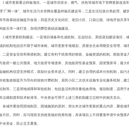
.城市更新重点样板项目。一是城市供排水、燃气、供热等城市地下管网更新改造和
理“厂网一体”、城市生活污水管网全覆盖样板区建设等；三是生活垃圾分类处理、建
等市政基础设施提升改造；四是历史文化街区、老旧小区、口袋公园、绿地开放共享
闲娱乐等一体打造，加强消费型基础设施建设。
.城市更新机制建设。一是项目储备和生成机制。近远结合、系统谋划建设项目，城
成的机制包括但不限于城市体检、城市更新专项规划、房屋全生命周期安全管理、城
。二是资金安排和筹措机制。建立有利于统筹用好财政、金融资源的机制。财政资金
方政府一般公共预算、地方政府专项债券、其他政府性基金预算、国资预算等，最大
金融机构信贷支持模式，鼓励社会资本进入。同时，建立合理的成本分担机制，如污水
水收集效能提升为导向的按效付费机制，居民小区二次供水设施专业化服务机制，建立
机制等。三是用地保障和审批机制，包括盘活利用存量低效用地、规划制度，适用于
关法规制度和技术标准等。中央资金可用于上述三类机制建立过程中的相关支出。
城市要按照因地制宜、因城施策的原则，突出本次城市更新的重点内容，聚焦城市
板片区。同时，应与现有支持政策做好统筹衔接，具体项目上不得重复申请中央预算
中央资金，防止交叉重复。