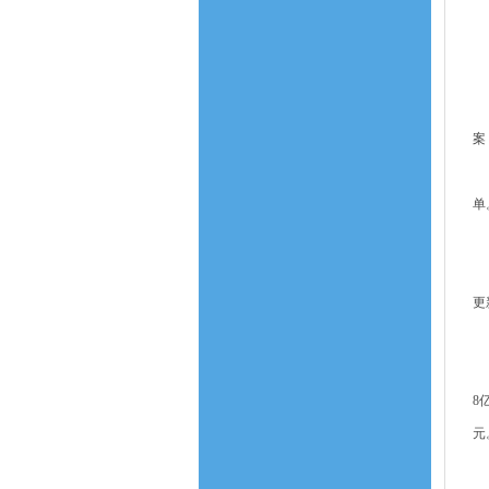
3
三
城
（
案
（
单
（
（
更
四
（
8
元
（