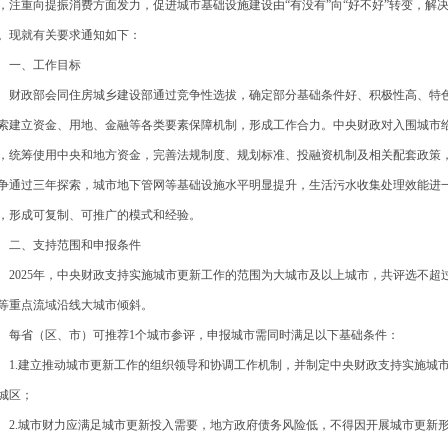
，注重向提振消费方面发力，促进城市基础设施建设由“有没有”向“好不好”转变，解
。现就有关要求通知如下：
一、工作目标
政部会同住房城乡建设部通过竞争性选拔，确定部分基础条件好、积极性高、特色
索建立资金、用地、金融等各类要素保障机制，形成工作合力。中央财政对入围城市
，统筹使用中央和地方资金，完善法规制度、规划标准、投融资机制及相关配套政策
争通过三年探索，城市地下管网等基础设施水平明显提升，生活污水收集处理效能进
，形成可复制、可推广的模式和经验。
、支持范围和申报条件
025年，中央财政支持实施城市更新工作的范围为大城市及以上城市，共评选不超过
等重点流域沿线大城市倾斜。
省（区、市）可推荐1个城市参评，申报城市需同时满足以下基础条件：
.建立推动城市更新工作的组织领导和协调工作机制，并制定中央财政支持实施城市
城区；
.城市财力应满足城市更新投入需要，地方政府债务风险低，不得因开展城市更新