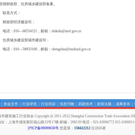
前报财政部、住房城乡建设部备案。
联系方式：
政部经济建设司：
话：010—68554521，邮箱：shikelu@mof.gov.cn
房城乡建设部城市建设司：
：010—58933160，邮箱：chengshui@mohurd.gov.cn
|
协会文件
|
行业评优
|
行业培训
|
信息刊物
|
四新技术
|
政策法规
|
成果发布
|
业协会 Copyright @ 2011-2012,Shanghai Construction Trade Association All rig
址：上海市浦东新区福山路33号17楼 邮编：200120 电话：021-63066772 021-6306011
沪ICP备09099638号
您是第：
158422212
位访问者