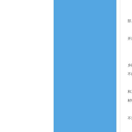
五
省
部
财
开
（
乡
不
（
和
材
（
不
（