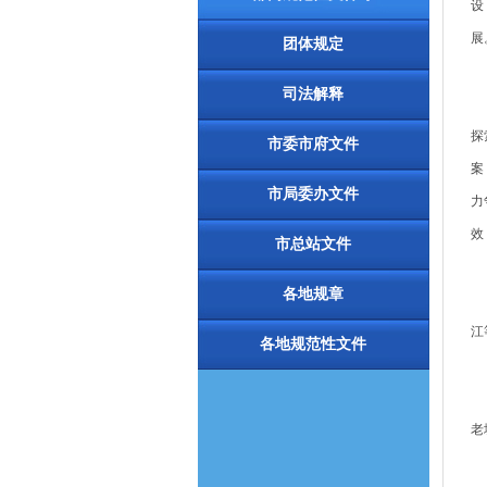
设
展
团体规定
司法解释
财
探
市委市府文件
案
市局委办文件
力
效
市总站文件
二
各地规章
2
江
各地规范性文件
每
1
老
2