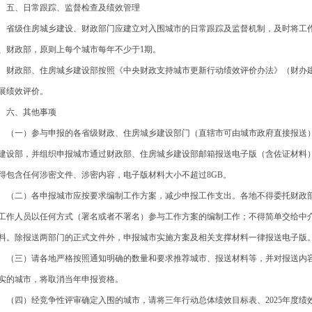
、日常跟踪、监督检查及绩效管理
级住房城乡建设、财政部门应建立对入围城市的日常跟踪及监督机制，及时将工作
、财政部，原则上每个城市每年不少于1期。
政部、住房城乡建设部按照《中央财政支持城市更新行动绩效评价办法》（财办建〔2
展绩效评价。
六、其他事项
一）参与申报的各省级财政、住房城乡建设部门（直辖市可由城市政府直接报送）应
建设部，并组织申报城市通过财政部、住房城乡建设部邮箱报送电子版（含佐证材料
得包含任何涉密文件、涉密内容，电子版材料大小不超过8GB。
二）各申报城市应按要求编制工作方案，减少申报工作支出。各地不得委托财政部
工作人员以任何方式（署名或者不署名）参与工作方案的编制工作；不得简单交给中介
料。除报送两部门的正式文件外，申报城市实施方案及相关支撑材料一律报送电子版
三）请各地严格按照通知明确的数量和要求推荐城市、报送材料等，并对报送内容
实的城市，将取消当年申报资格。
四）经竞争性评审确定入围的城市，请将三年行动总体绩效目标表、2025年度绩