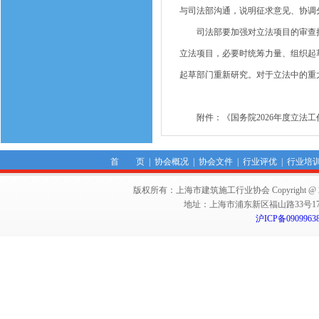
与司法部沟通，说明征求意见、协调
司法部要加强对立法项目的审查把
立法项目，必要时统筹力量、组织起
起草部门重新研究。对于立法中的重
附件：《国务院2026年度立法工
首 页
|
协会概况
|
协会文件
|
行业评优
|
行业培
版权所有：上海市建筑施工行业协会 Copyright @ 2011-2012,Sha
地址：上海市浦东新区福山路33号17楼 邮编：
沪ICP备0909963