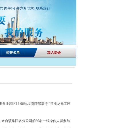
期六 丙午(马)年六月廿六 |
联系我们
荣誉名单
加入协会
业园区14-06地块项目部举行 “寻找龙元工匠
来自该集团各分公司的30名一线操作人员参与