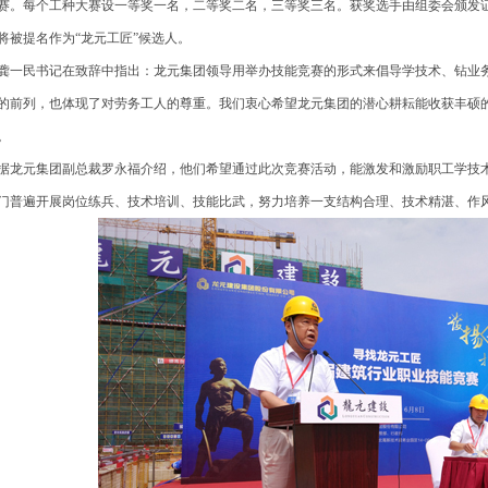
赛。每个工种大赛设一等奖一名，二等奖二名，三等奖三名。获奖选手由组委会颁发
将被提名作为“龙元工匠”候选人。
一民书记在致辞中指出：龙元集团领导用举办技能竞赛的形式来倡导学技术、钻业务
的前列，也体现了对劳务工人的尊重。我们衷心希望龙元集团的潜心耕耘能收获丰硕
。
龙元集团副总裁罗永福介绍，他们希望通过此次竞赛活动，能激发和激励职工学技
门普遍开展岗位练兵、技术培训、技能比武，努力培养一支结构合理、技术精湛、作