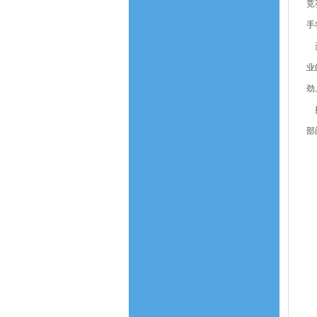
竞
手
龚
业
劲
据
部