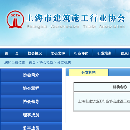
首 页
协会概况
协会文件
行业评优
行业培训
信息
您的当前位置：
首页
>
协会概况
>
分支机构
分支机构
协会简介
机构名称
协会章程
上海市建筑施工行业协会建设工
协会领导
理事成员
监事成员