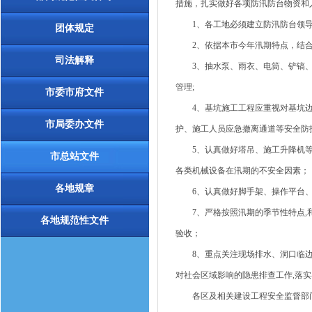
措施，扎实做好各项防汛防台物资和
1、各工地必须建立防汛防台领导
团体规定
2、依据本市今年汛期特点，结合工
司法解释
3、抽水泵、雨衣、电筒、铲镐、
管理;
市委市府文件
4、基坑施工工程应重视对基坑边坡
市局委办文件
护、施工人员应急撤离通道等安全防护
5、认真做好塔吊、施工升降机等
市总站文件
各类机械设备在汛期的不安全因素；
各地规章
6、认真做好脚手架、操作平台、
7、严格按照汛期的季节性特点,和
各地规范性文件
验收；
8、重点关注现场排水、洞口临边
对社会区域影响的隐患排查工作,落
各区及相关建设工程安全监督部门近