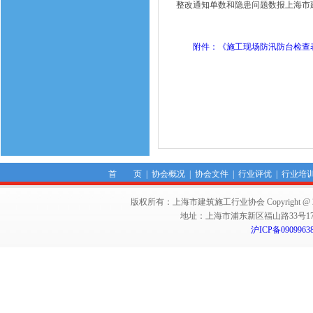
整改通知单数和隐患问题数报上海市
附件：《施工现场防汛防台检查
首 页
|
协会概况
|
协会文件
|
行业评优
|
行业培
版权所有：上海市建筑施工行业协会 Copyright @ 2011-2012,Sha
地址：上海市浦东新区福山路33号17楼 邮编：
沪ICP备0909963