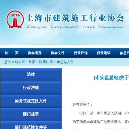
首 页
协会概况
协会文件
行业评优
行业培训
信息
您的当前位置：
首页
>
政策法规
>
市总站文件
法律
[市安监总站]关于
行政法规
国务院规范性文件
各有关单位：
6月1日起，本市将进入汛期。针对
部门规章
为了确保本市建筑工地安全度汛。要
部门规范性文件等