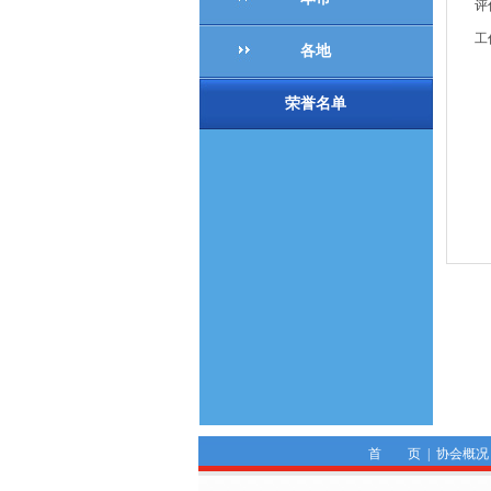
评
工
各地
荣誉名单
附
首 页
|
协会概况