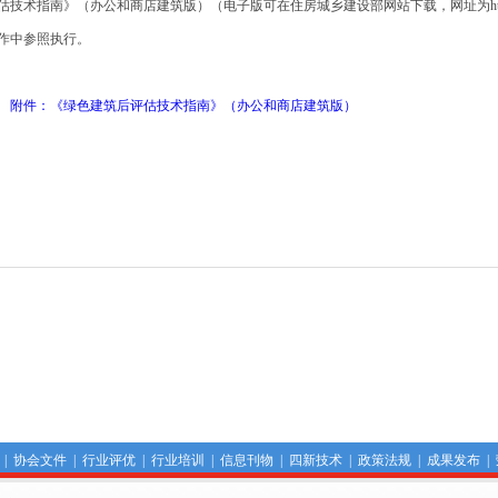
估技术指南》（办公和商店建筑版）（电子版可在住房城乡建设部网站下载，网址为http://ww
作中参照执行。
件：《绿色建筑后评估技术指南》（办公和商店建筑版）
|
协会文件
|
行业评优
|
行业培训
|
信息刊物
|
四新技术
|
政策法规
|
成果发布
|