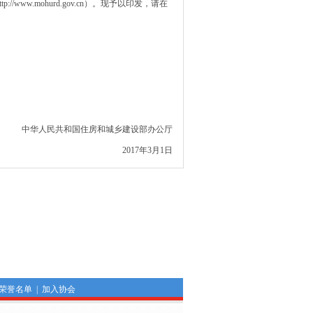
w.mohurd.gov.cn）。现予以印发，请在
中华人民共和国住房和城乡建设部办公厅
2017年3月1日
荣誉名单
|
加入协会