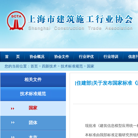
首 页
协会概况
协会文件
行业评优
行业培训
信息
您的当前位置：
首页
>
四新技术
>
技术标准规范
>
国家
相关文件
[住建部]关于发布国家标准
技术标准规范
国家
团体
现批准《建筑信息模型应用统一标准》为国
本标准由我部标准定额研究所组织
本市