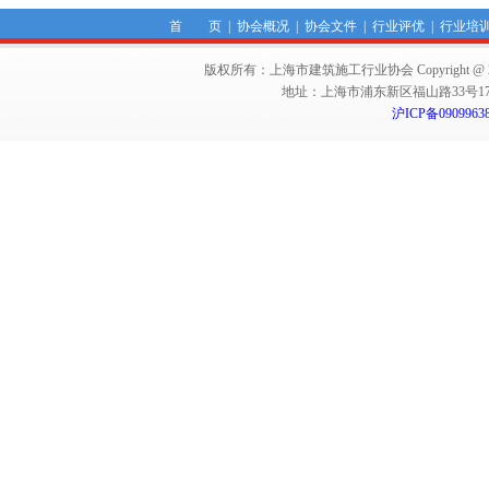
首 页
|
协会概况
|
协会文件
|
行业评优
|
行业培
版权所有：上海市建筑施工行业协会 Copyright @ 2011-2012,Sha
地址：上海市浦东新区福山路33号17楼 邮编：
沪ICP备0909963