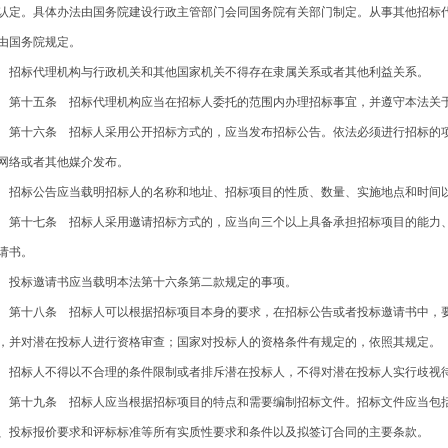
认定。具体办法由国务院建设行政主管部门会同国务院有关部门制定。从事其他招标
由国务院规定。
标代理机构与行政机关和其他国家机关不得存在隶属关系或者其他利益关系。
十五条 招标代理机构应当在招标人委托的范围内办理招标事宜，并遵守本法关
十六条 招标人采用公开招标方式的，应当发布招标公告。依法必须进行招标的项
网络或者其他媒介发布。
标公告应当载明招标人的名称和地址、招标项目的性质、数量、实施地点和时间以
十七条 招标人采用邀请招标方式的，应当向三个以上具备承担招标项目的能力、
请书。
标邀请书应当载明本法第十六条第二款规定的事项。
十八条 招标人可以根据招标项目本身的要求，在招标公告或者投标邀请书中，要
，并对潜在投标人进行资格审查；国家对投标人的资格条件有规定的，依照其规定。
标人不得以不合理的条件限制或者排斥潜在投标人，不得对潜在投标人实行歧视
十九条 招标人应当根据招标项目的特点和需要编制招标文件。招标文件应当包括
、投标报价要求和评标标准等所有实质性要求和条件以及拟签订合同的主要条款。