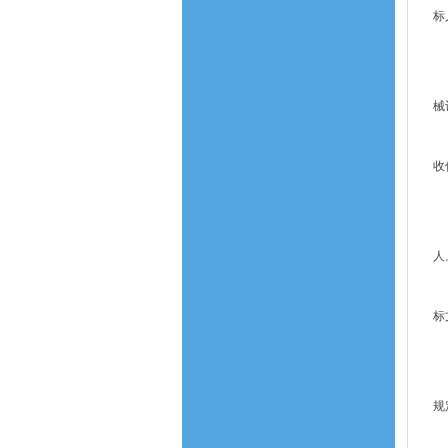
标
第
招
械
第
收
在
第
人
第
标
第
联
规
联