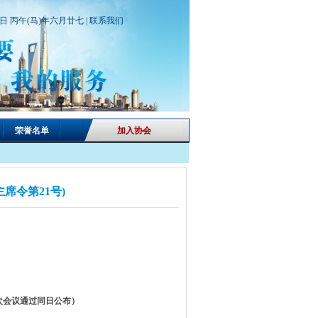
期日 丙午(马)年六月廿七 |
联系我们
荣誉名单
加入协会
席令第21号)
一次会议通过同日公布）