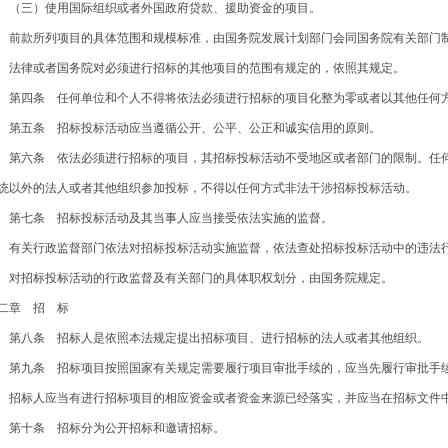
三）使用国际组织或者外国政府贷款、援助资金的项目。
款所列项目的具体范围和规模标准，由国务院发展计划部门会同国务院有关部门制
律或者国务院对必须进行招标的其他项目的范围有规定的，依照其规定。
四条 任何单位和个人不得将依法必须进行招标的项目化整为零或者以其他任何
五条 招标投标活动应当遵循公开、公平、公正和诚实信用的原则。
六条 依法必须进行招标的项目，其招标投标活动不受地区或者部门的限制。任何
统以外的法人或者其他组织参加投标，不得以任何方式非法干涉招标投标活动。
七条 招标投标活动及其当事人应当接受依法实施的监督。
关行政监督部门依法对招标投标活动实施监督，依法查处招标投标活动中的违法
招标投标活动的行政监督及有关部门的具体职权划分，由国务院规定。
二章 招 标
八条 招标人是依照本法规定提出招标项目、进行招标的法人或者其他组织。
九条 招标项目按照国家有关规定需要履行项目审批手续的，应当先履行审批手
标人应当有进行招标项目的相应资金或者资金来源已经落实，并应当在招标文件
十条 招标分为公开招标和邀请招标。