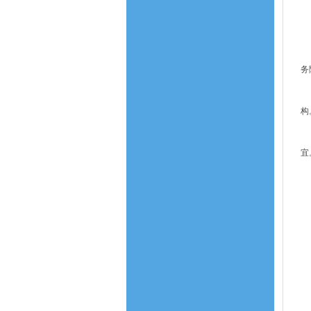
公
邀
第
务
第
构
招
宜
依
第
招
（
（
（
第