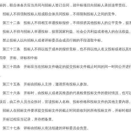
标的，联合体各方应当共同与招标人签订合同，就中标项目向招标人承担连带责任。
标人不得强制投标人组成联合体共同投标，不得限制投标人之间的竞争。
三十二条 投标人不得相互串通投标报价，不得排挤其他投标人的公平竞争，损害
标人不得与招标人串通投标，损害国家利益、社会公共利益或者他人的合法权益
止投标人以向招标人或者评标委员会成员行贿的手段谋取中标。
三十三条 投标人不得以低于成本的报价竞标，也不得以他人名义投标或者以其他
四章 开标、评标和中标
三十四条 开标应当在招标文件确定的提交投标文件截止时间的同一时间公开进行
。
三十五条 开标由招标人主持，邀请所有投标人参加。
三十六条 开标时，由投标人或者其推选的代表检查投标文件的密封情况，也可以
误后，由工作人员当众拆封，宣读投标人名称、投标价格和投标文件的其他主要内容
标人在招标文件要求提交投标文件的截止时间前收到的所有投标文件，开标时都应
标过程应当记录，并存档备查。
三十七条 评标由招标人依法组建的评标委员会负责。