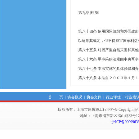
第九章
附
则
第八十四条
使用国际组织和外国政府
以适用其规定，但不得损害国家利益
第八十五条
对因严重自然灾害和其他
第八十六条
军事采购法规由中央军事
第八十七条
本法实施的具体步骤和办
第八十八条
本法自２００３年１月１
首 页
|
协会概况
|
协会文件
|
行业评优
|
行业培
版权所有：上海市建筑施工行业协会 Copyright @ 2011-2012,Sha
地址：上海市浦东新区福山路33号17楼 邮编：
沪ICP备0909963