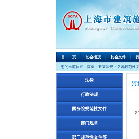
首 页
协会概况
协会文件
您的当前位置：
首页
>
政策法规
>
各地规范性
法律
河
行政法规
国务院规范性文件
各
《
部门规章
部门规范性文件等