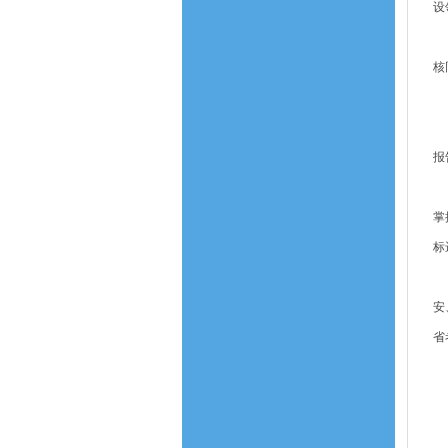
设
第
核
第
（
报
（
掌
标
（
安
省
第
（
1