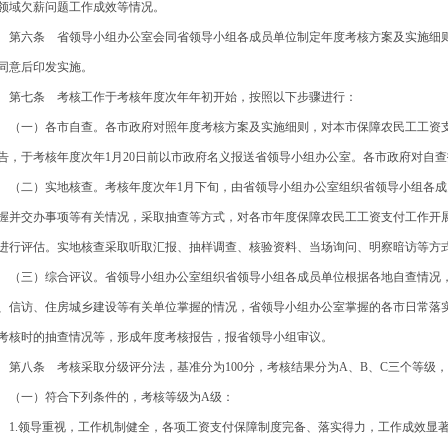
领域欠薪问题工作成效等情况。
六条 省领导小组办公室会同省领导小组各成员单位制定年度考核方案及实施细则
同意后印发实施。
七条 考核工作于考核年度次年年初开始，按照以下步骤进行：
一）各市自查。各市政府对照年度考核方案及实施细则，对本市保障农民工工资支
告，于考核年度次年1月20日前以市政府名义报送省领导小组办公室。各市政府对自
二）实地核查。考核年度次年1月下旬，由省领导小组办公室组织省领导小组各成
握并交办事项等有关情况，采取抽查等方式，对各市年度保障农民工工资支付工作开
进行评估。实地核查采取听取汇报、抽样调查、核验资料、当场询问、明察暗访等方式
三）综合评议。省领导小组办公室组织省领导小组各成员单位根据各地自查情况，
、信访、住房城乡建设等有关单位掌握的情况，省领导小组办公室掌握的各市日常落
考核时的抽查情况等，形成年度考核报告，报省领导小组审议。
八条 考核采取分级评分法，基准分为100分，考核结果分为A、B、C三个等级，其
一）符合下列条件的，考核等级为A级：
.领导重视，工作机制健全，各项工资支付保障制度完备、落实得力，工作成效显