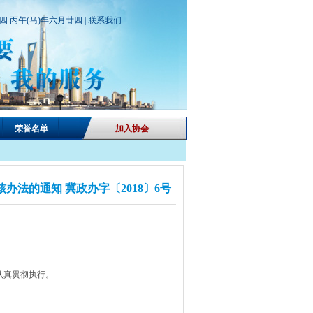
期四 丙午(马)年六月廿四 |
联系我们
荣誉名单
加入协会
法的通知 冀政办字〔2018〕6号
认真贯彻执行。