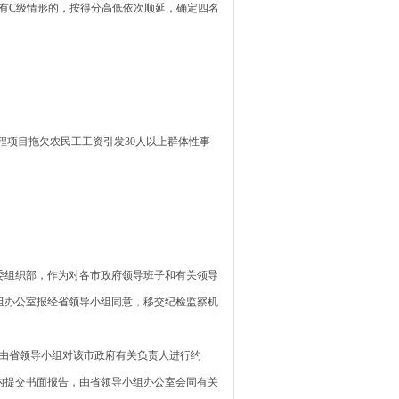
有C级情形的，按得分高低依次顺延，确定四名
程项目拖欠农民工工资引发30人以上群体性事
组织部，作为对各市政府领导班子和有关领导
组办公室报经省领导小组同意，移交纪检监察机
由省领导小组对该市政府有关负责人进行约
内提交书面报告，由省领导小组办公室会同有关