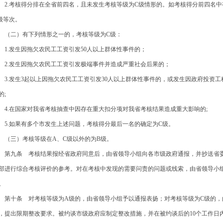
.考核得分排在全省前四名，且未发生考核等级为C级情形的。如考核得分前四名中
级等次。
二）有下列情形之一的，考核等级为C级：
.发生因拖欠农民工工资引发50人以上群体性事件的；
.发生因拖欠农民工工资引发极端事件并造成严重社会后果的；
.发生3起以上因拖欠农民工工资引发30人以上群体性事件的，或发生因政府投资工
的;
.在国家对我省考核抽查中因存在重大扣分项对我省考核结果造成重大影响的;
.如果有多个市发生上述问题，考核得分最后一名的确定为C级。
三）考核等级在A、C级以外的为B级。
九条 考核结果报经省政府同意后，由省领导小组向各市级政府通报，并抄送省委
部进行综合考核评价的参考。对在考核中发现的需要问责的问题或线索，由省领导小
。
十条 对考核等级为A级的，由省领导小组予以通报表扬；对考核等级为C级的，
，提出限期整改要求。被约谈市级政府应制定整改措施，并在被约谈后的10个工作日