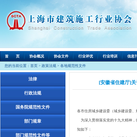
首 页
协会概况
协会文件
行业评优
行业培训
信息
您的当前位置：
首页
>
政策法规
>
各地规范性文件
法律
[安徽省住建厅]
行政法规
国务院规范性文件
各市住房城乡建设委（城乡建设委、
为深入贯彻落实党的十九大精神，保
部门规章
知如下：
部门规范性文件等