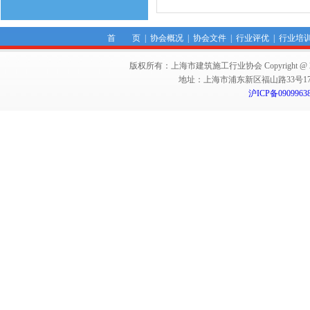
首 页
|
协会概况
|
协会文件
|
行业评优
|
行业培
版权所有：上海市建筑施工行业协会 Copyright @ 2011-2012,Sha
地址：上海市浦东新区福山路33号17楼 邮编：
沪ICP备0909963