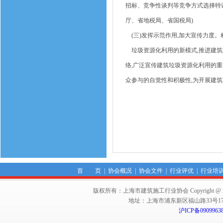
招标、竞争性谈判等竞争方式选择特
厅、省地税局、省国税局)
(三)发挥示范作用,加大宣传力度
垃圾资源化利用的新模式,推进建筑
络,广泛宣传建筑垃圾资源化利用的重
众参与的自觉性和积极性,为开展建筑
首 页
|
协会概况
|
协会文件
|
行业评优
|
行业培
版权所有：上海市建筑施工行业协会 Copyright @ 2011-2012,Sha
地址：上海市浦东新区福山路33号17楼 邮编：
沪ICP备0909963