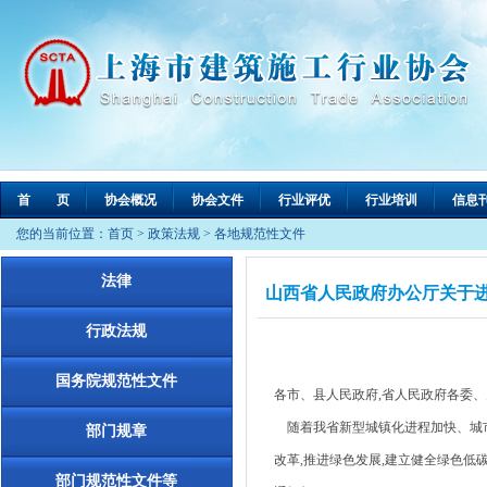
首 页
协会概况
协会文件
行业评优
行业培训
信息
您的当前位置：
首页
>
政策法规
>
各地规范性文件
法律
山西省人民政府办公厅关于进
行政法规
国务院规范性文件
各市、县人民政府,省人民政府各委、
随着我省新型城镇化进程加快、城市
部门规章
改革,推进绿色发展,建立健全绿色低
部门规范性文件等