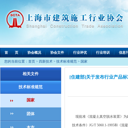
首 页
协会概况
协会文件
行业评优
行业培训
信息
您的当前位置：
首页
>
四新技术
>
技术标准规范
>
国家
相关文件
[住建部]关于发布行业产品
技术标准规范
国家
团体
现批准《混凝土真空脱水装置》为建筑工
技术条件》JG/T 5060.1-1995和《
本市