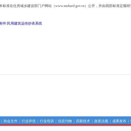
标准在住房城乡建设部门户网站（www.mohurd.gov.cn）公开，并由我部标准定
件:民用建筑远传抄表系统
|
协会文件
|
行业评优
|
行业培训
|
信息刊物
|
四新技术
|
政策法规
|
成果发布
|