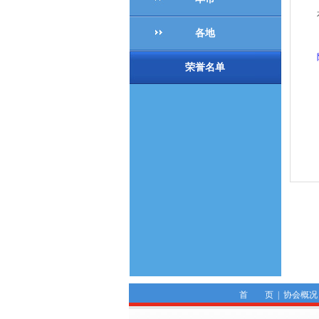
本
各地
附
荣誉名单
首 页
|
协会概况