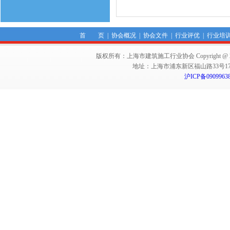
首 页
|
协会概况
|
协会文件
|
行业评优
|
行业培
版权所有：上海市建筑施工行业协会 Copyright @ 2011-2012,Sha
地址：上海市浦东新区福山路33号17楼 邮编：
沪ICP备0909963