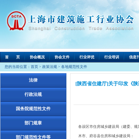
首 页
协会概况
协会文件
行业评优
行业培训
信息
您的当前位置：
首页
>
政策法规
>
各地规范性文件
法律
[陕西省住建厅]关于印发《
行政法规
国务院规范性文件
部门规章
各设区市住房城乡建设局（建委、规
木市、府谷县住房和城乡建设局：
部门规范性文件等