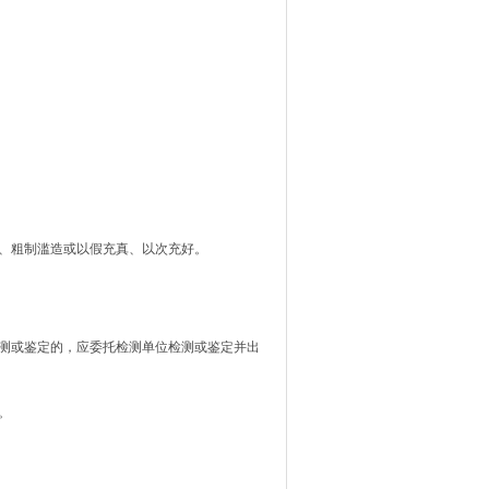
、粗制滥造或以假充真、以次充好。
测或鉴定的，应委托检测单位检测或鉴定并出
。