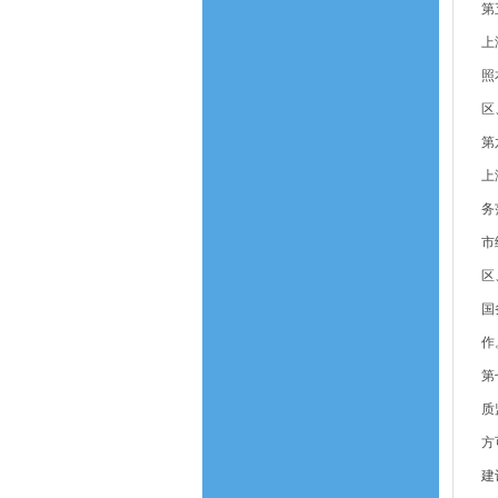
第
上
照
区
第
上
务
市
区
国
作
第
质
方
建