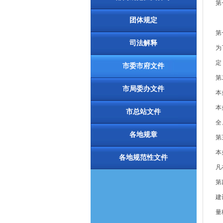
第
团体规定
第
司法解释
为
定
市委市府文件
第
市局委办文件
本
本
市总站文件
全
各地规章
第
本
各地规范性文件
凡
第
建
量