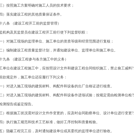
三）按照施工方案明确对施工人员的技术要求；
四）落实建设工程的其他质量保证条件。
十八条 （建设工程开工前的监督管理）
监机构及其监督员在建设工程开工前行使下列监督职权：
一）对施工现场的监理单位、施工单位的资质等级和经营范围进行复核；
二）编制建设工程质量监督计划，并通知建设单位、监理单位和施工单位。
十九条 （建设工程参与各方施工中的义务）
工单位在建设工程施工中，应按照设计文件和建设工程合同组织施工，禁止偷工减料?
前款规定外，施工单位还应履行下列义务：
一）对进入施工现场的建筑材料、构配件和设备的出厂合格证进行核查。
二）对进入施工现场的建筑材料、构配件和设备作进场试验；按规定需由检测单位检?
检测报告或鉴定报告。
三）根据施工状况需对设计文件作变更的，应及时会同勘察单位、设计单位进行变更?
四）执行施工规范和技术工艺标准，做好工序控制和质量检验。
五）隐蔽工程完工后，及时通知建设单位或其委托的监理单位进行验收。