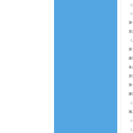
（
（
第
质
《
第
建
各
质
第
建
（
施
（
（