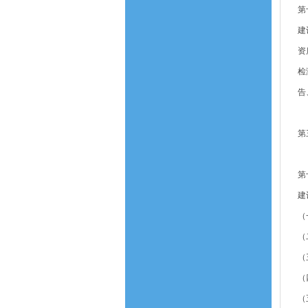
第
建
资
检
告
第
第
建
（
（
（
（
（