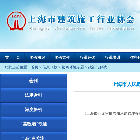
首 页
协会概况
协会文件
行业评优
行业培训
信息
您的当前位置：
首页
>
信息刊物
>
营商环境专题
>
政策与解读
会刊
上海市人民
法规索引
深度解析
《上海市行政审批告知承诺管理办法》已
"营改增“专题
“热”点关注