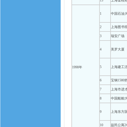
13
上海金桂
1
中国石油
2
上海图书
3
瑞安广场
4
美罗大厦
5
上海建工
1998年
6
宝钢158
7
上海市进
8
中国船舶
9
上海东方
10
益民公寓2