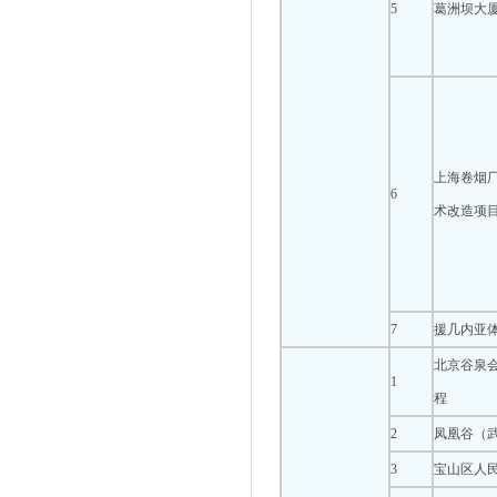
5
葛洲坝大
上海卷烟厂
6
术改造项
7
援几内亚
北京谷泉
1
程
2
凤凰谷（
3
宝山区人