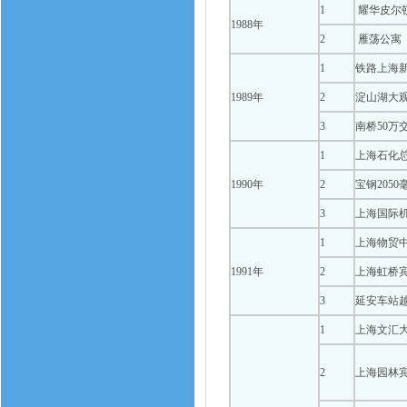
1
耀华皮尔
1988年
2
雁荡公寓
1
铁路上海
1989年
2
淀山湖大
3
南桥50万
1
上海石化
1990年
2
宝钢205
3
上海国际
1
上海物贸
1991年
2
上海虹桥
3
延安车站
1
上海文汇
2
上海园林