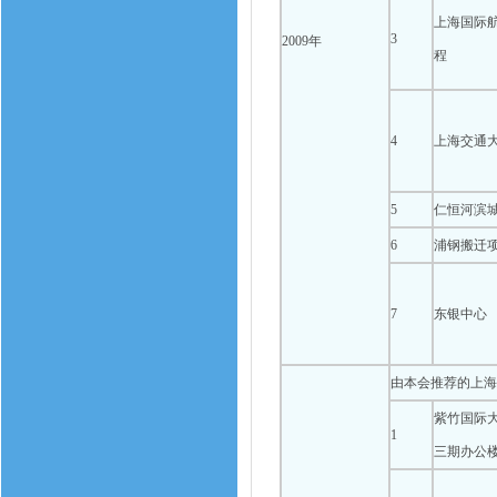
上海国际
3
2009年
程
4
上海交通
5
仁恒河滨
6
浦钢搬迁项
7
东银中心
由本会推荐的上海
紫竹国际
1
三期办公