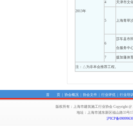
4
天津市文
2013年
5
上海青草
莎车县市
6
合服务中
7
援加蓬体
注：△为非本会推荐工程。
首 页
|
协会概况
|
协会文件
|
行业评优
|
行业培
版权所有：上海市建筑施工行业协会 Copyright @ 2011-2012,Sha
地址：上海市浦东新区福山路33号17楼 邮编：
沪ICP备0909963