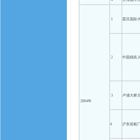
1
震旦国际
2
中国残疾
3
卢浦大桥主
2004年
4
沪东造船