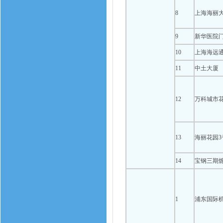
8
上海海丽
9
新华医院
10
上海海远
11
中土大厦
12
万科城市
13
海丽花园3
14
宝钢三期
1
浦东国际