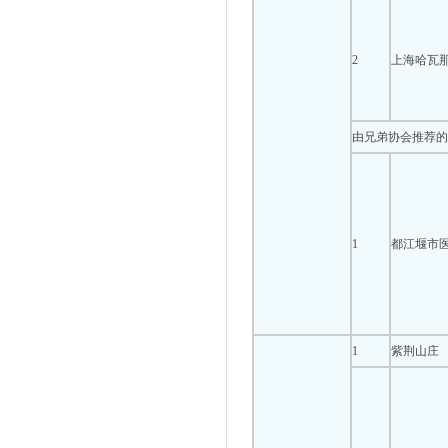
2
上海哈瓦
由兄弟协会推荐的
1
都江堰市
1
紫荆山庄