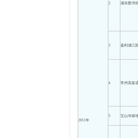
2
浦东图书
3
嘉利浦江
4
常州高架
5
宝山寺移
2011年