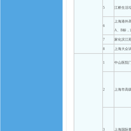
5
江桥生活
上海港外
6
A、B标，
7
家化滨江
8
上海大众
1
中山医院
2
上海市高
3
上海国际