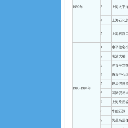
1992年
3
上海太平
4
上海石化
5
上海石洞口
1
康平住宅
2
南浦大桥
3
沪青平立
4
协泰中心
5
银星假日
1993-1994年
6
国际贸易
7
上海乘用轮
8
华能石洞
9
民星高层