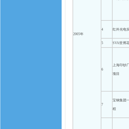
4
红外光电
2005年
5
SVA世博
上海印钞
6
项目
宝钢集团
7
程