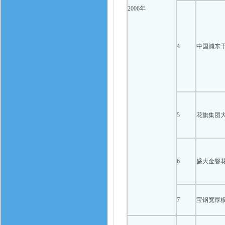
2006年
4
中国浦东
5
花旗集团
6
盛大金磐花
7
宝钢宽厚