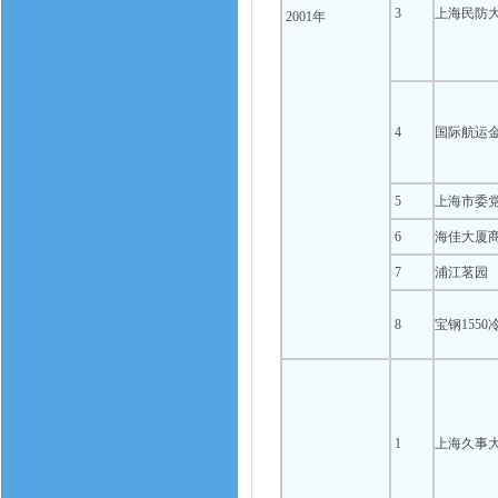
3
上海民防
2001年
4
国际航运
5
上海市委
6
海佳大厦
7
浦江茗园
8
宝钢155
1
上海久事