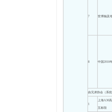
7
世博轴及
8
中国201
由兄弟协会（系统
上海A30
1
五标段