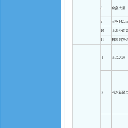
8
金燕大厦
9
宝钢1420
10
上海泾南
11
日喀则宾
1
金茂大厦
2
浦东新区