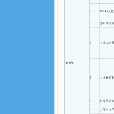
2
909工程
3
远东大道
4
上海城市
2000年
5
上海奉贤
6
长海医院
7
上海申元