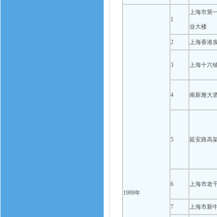
上海市第
1
业大楼
2
上海香港
3
上海十六
4
南新雅大
5
延安路高
6
上海市老
1999年
7
上海市新