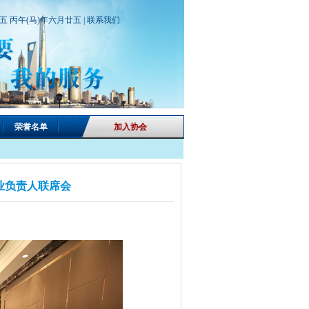
期五 丙午(马)年六月廿五 |
联系我们
荣誉名单
加入协会
业负责人联席会