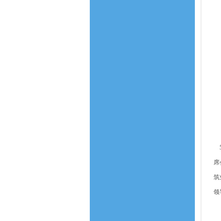
5
席
筑
领