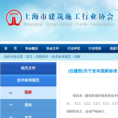
首 页
协会概况
协会文件
行业评优
行业培训
信息
您的当前位置：
首页
>
四新技术
>
技术标准规范
>
国家
相关文件
[住建部]关于发布国家标
技术标准规范
国家
现批准《建筑防烟排烟系统技术标准》为国家
3）、3.2.1、3.2.2、3.2.3、3.3.1、3.3.
团体
强制性条文，必须严格执行。
本市