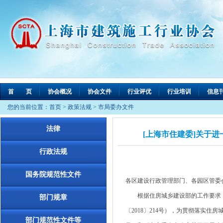
首 页
协会概况
协会文件
行业评优
行业培训
信息
您的当前位置：
首页
>
政策法规
>
市局委办文件
法律
[上海市住建委]关于进
行政法规
国务院规范性文件
各区建设行政管理部门、各园区管委
根据住房城乡建设部的工作要求，我委
部门规章
〔2018〕214号），为贯彻落实住
部门规范性文件等