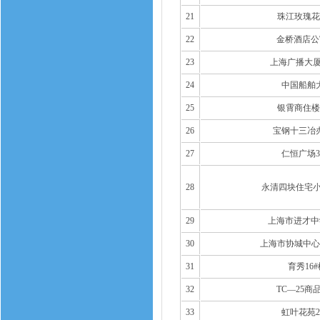
21
珠江玫瑰花
22
金桥酒店公
23
上海广播大厦
24
中国船舶
25
银霄商住楼
26
宝钢十三冶
27
仁恒广场3
28
永清四块住宅小
29
上海市进才中
30
上海市协城中心
31
育秀16#
32
TC—25商
33
虹叶花苑2