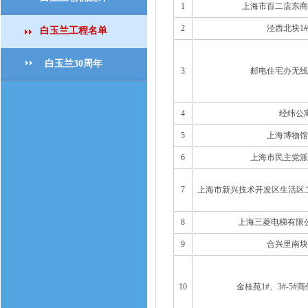
1
上海市百二店东商
2
泾西北块1
白玉兰工程名单
白玉兰30周年
3
邮电住宅办无线
4
经纬公
5
上海博物馆
6
上海市民主党派
7
上海市新兴技术开发区生活区二
8
上海三菱电梯有限
9
合兴里南块
10
金桂苑1#、3#-5