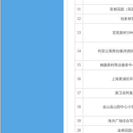
11
富都花园（高
12
伯多禄
13
宏苑新村10
14
利安公寓商住楼(利西路
15
梅陇新村商业服务中心
16
上海黄浦区环
17
新卫农民集
18
金山县山阳中心小
19
海兴广场综合写
20
金都花园