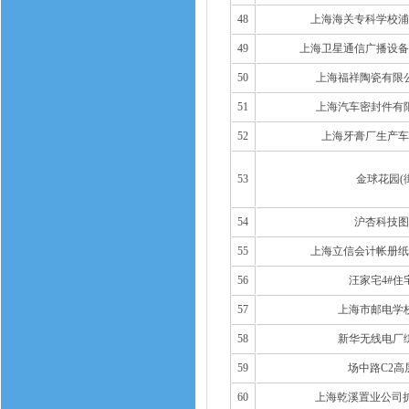
48
上海海关专科学校浦
49
上海卫星通信广播设备
50
上海福祥陶瓷有限
51
上海汽车密封件有
52
上海牙膏厂生产车
53
金球花园(
54
沪杏科技图
55
上海立信会计帐册纸
56
汪家宅4#住
57
上海市邮电学
58
新华无线电厂
59
场中路C2高
60
上海乾溪置业公司扩大