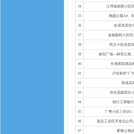
34
江湾镇南西小区四
35
桃园公寓A#、B
36
虹星高层住
37
金杨新村八街坊
38
民主小区高层住
39
振安广场—静安公寓、
40
长海医院感染
41
沪东新村“C”块
42
荣成花
43
华光花园居住小
44
闵行工商银行
45
广粤小区三街坊1—
46
嘉定工业区开发总公司六
47
爱都公寓(