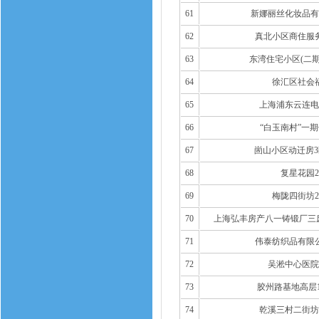
61
新娜丽丝化妆品有
62
真北小区商住服务
63
东湾住宅小区(二期
64
徐汇区社会
65
上海浦东云连电
66
“白玉南村”一期
67
崮山小区动迁房3区
68
复星花园2
69
梅陇四街坊2
70
上海弘丰房产八一铸锻厂三废
71
伟泰纺织品有限
72
吴淞中心医院
73
胶州路基地高层
74
乾溪三村二街坊