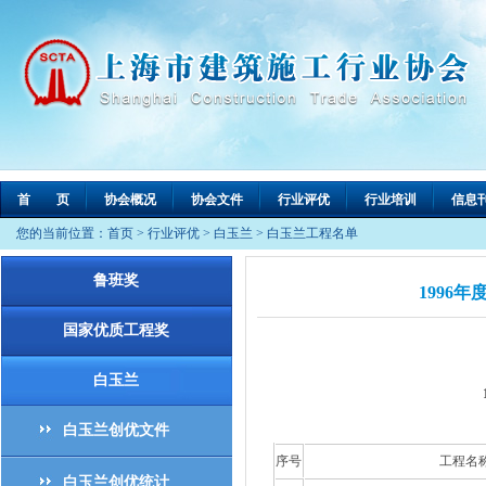
首 页
协会概况
协会文件
行业评优
行业培训
信息
您的当前位置：
首页
>
行业评优
>
白玉兰
>
白玉兰工程名单
鲁班奖
1996
国家优质工程奖
白玉兰
白玉兰创优文件
序号
工程名
白玉兰创优统计