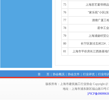
75
上海苏艺窗帘绣品
76
“家乐苑”小区(
77
泗塘广厦工程
78
星华工业
79
上海浦扬经贸公
80
长宁区新泾五村22#、
81
上海市平价房长江西路基地I
首 页
|
协会概况
|
协会文件
|
行业评优
|
行业培
版权所有：上海市建筑施工行业协会 Copyright @ 2011-2012,Sha
地址：上海市浦东新区福山路33号17楼 邮编：
沪ICP备0909963