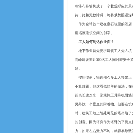
璃瀑布幕墙构成了一个壮观呼应的景
待，跨越无数障碍，终将梦想照进深
作为全球首个建在废石坑里的酒店，
度拓展建筑空间的创举。
工人如何到达作业面？
地下作业首先要求建筑工人先入坑，
高峰建设期让500名工人同时即安
题。
按照惯例，输送那么多工人频繁上下
不算难题，但这看似简单的做法，在
距离长达21米，常规施工升降机附
另外找一个垂直的附着物。但要在坑
时，建筑工地上随处可见的塔吊给了
的创意。因为塔身作为塔臂的平衡支
力，如果左右受力不均，就容易导致