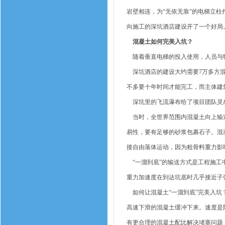
岩壁相连，为“无依无靠”的电梯立
向施工的深坑酒店建设开了一个好局
混凝土如何完美入坑？
随着垂直电梯的投入使用，人员与物
深坑酒店的建设大约需要7万多方混
不多要十年时间才能完工，而主体建
深坑里的飞流瀑布给了项目团队灵感
当时，全世界范围内混凝土向上输送
易性，要有足够的砂浆包裹石子。混
接自由落体运动，因为粗骨料重力影
“一溜到底”的输送方式是工程施工
重力加速度在到达坑底时几乎接近子
如何让混凝土“一溜到底”完美入坑？
高速下滑的混凝土缓冲下来。速度是
有更合理的混凝土配比解决堵塞问题