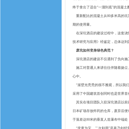
终于拿出了适合“一溜到底”的混凝
重新配比的混凝土从80多米高的坑
期的使用量。
在深坑酒店的建设过程中，这套浇筑
技术研究与应用》经鉴定，总体达到
废坑如何变身绿色典范？
深坑酒店的建设不仅遇到了负向施工
施工对普通人来讲往往伴随着扬尘、
心中。
“崖壁光秃秃的很不雅观，所以我们
采用了中国建筑首创同时也是世界首
其实在项目团队入驻深坑酒店以前就
日本矿场存放炸药的仓库，废弃后便
于落差达80米的垂直人造瀑布中端
“变废为宝、二次利用”是葛乃剑经