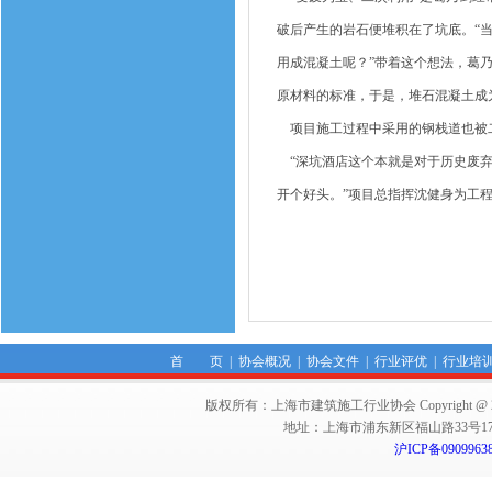
破后产生的岩石便堆积在了坑底。“
用成混凝土呢？”带着这个想法，葛
原材料的标准，于是，堆石混凝土成
项目施工过程中采用的钢栈道也被二
“深坑酒店这个本就是对于历史废弃
开个好头。”项目总指挥沈健身为工
首 页
|
协会概况
|
协会文件
|
行业评优
|
行业培
版权所有：上海市建筑施工行业协会 Copyright @ 2011-2012,Sha
地址：上海市浦东新区福山路33号17楼 邮编：
沪ICP备0909963