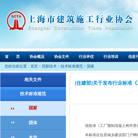
首 页
协会概况
协会文件
行业评优
行业培训
信息
您的当前位置：
首页
>
四新技术
>
技术标准规范
>
国家
相关文件
[住建部]关于发布行业标准《
技术标准规范
国家
团体
现批准《工厂预制混凝土构件质量管理标
本标准在住房城乡建设部门户网站（ww
本市