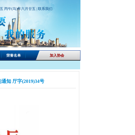
期五 丙午(马)年六月廿五 |
联系我们
荣誉名单
加入协会
厅字(2019)34号