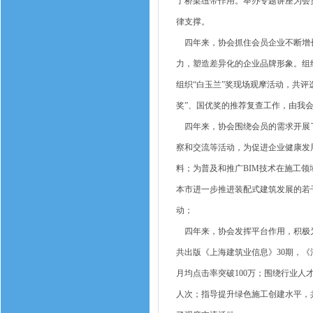
了桥梁纽带作用。举办专题讲座为会
律支撑。
四年来，协会抓住会员企业不断增长
力，塑造差异化的企业品牌形象。组织
组织“白玉兰”奖现场观摩活动，共评选
奖”、国优奖的推荐复查工作，由我会推
四年来，协会围绕会员的需求开展了
察和交流等活动，为促进企业健康发
料；为普及和推广BIM技术在施工
本市进一步推进装配式建筑发展的若
动；
四年来，协会发挥平台作用，积极为
共出版《上海建筑业信息》30期，
月均点击率突破100万；围绕行业人
人次；指导提升绿色施工创建水平，共