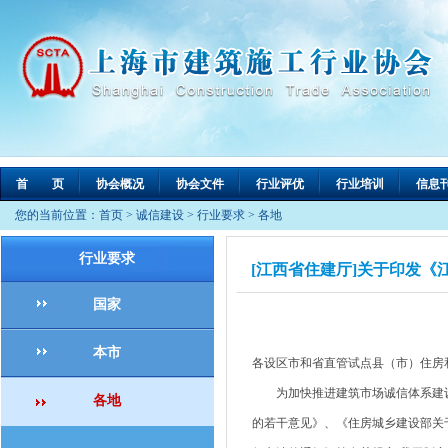
首 页
协会概况
协会文件
行业评优
行业培训
信息
您的当前位置：
首页
>
诚信建设
>
行业要求
>
各地
行业要求
[江西省住建厅]关于印发《
国家
本市
各设区市和省直管试点县（市）住房
为加快推进建筑市场诚信体系建设
各地
的若干意见》、《住房城乡建设部关