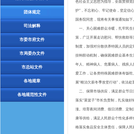
色社会主义思想为指导，全面贯彻党的
护”，不忘初心、牢记使命，坚定信
团体规定
国务院同意，现将有关事项通知如下
司法解释
一、关心困难群众冷暖，扎牢民生保
策，广泛开展走访慰问、帮扶救助等
市委市府文件
制度，加强对分散供养特困人员的定
市局委办文件
挂钩联动机制，确保困难群众基本生
年人、精神病人、危重病人、残疾人
市总站文件
爱工作，让各类特殊困难群体有饭吃
各地规章
展“根治欠薪冬季攻坚行动”，依法
二、保障市场供应，满足群众节日消
各地规范性文件
落实“菜篮子”市长负责制，扎实做好
涨。培育夜间消费、假日消费、定制
康等供给，满足人民群众个性化多样
格落实食品安全主体责任，保障人民群