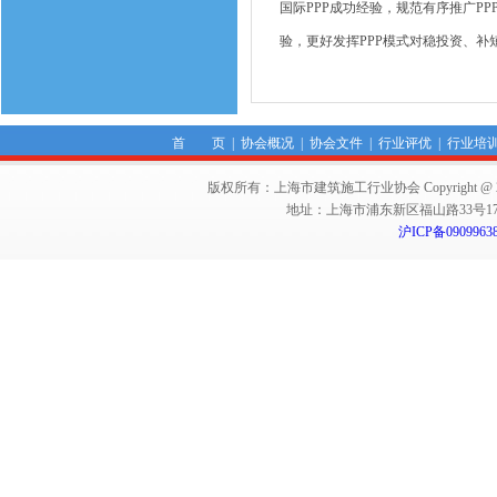
国际PPP成功经验，规范有序推广P
验，更好发挥PPP模式对稳投资、
首 页
|
协会概况
|
协会文件
|
行业评优
|
行业培
版权所有：上海市建筑施工行业协会 Copyright @ 2011-2012,Sha
地址：上海市浦东新区福山路33号17楼 邮编：
沪ICP备0909963