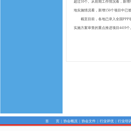
超过10个。从前期工作情况看，新
地实施情况看，新增150个项目中已签
截至目前，各地已录入全国PPP项
实施方案审查的重点推进项目4419个
首 页
|
协会概况
|
协会文件
|
行业评优
|
行业培