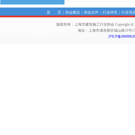
首 页
|
协会概况
|
协会文件
|
行业评优
|
行业培
版权所有：上海市建筑施工行业协会 Copyright @ 2011-2012,Sha
地址：上海市浦东新区福山路33号17楼 邮编：
沪ICP备0909963