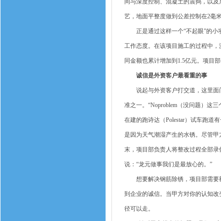
间与深度控制、混凝土的震捣，以及
艺，地面平整度做到公差控制在2毫米
正是通过这样一个“不起眼”的小项
工作态度。在该项目施工的过程中，
同金额也累计增加到1.5亿元。项目
诚信是外资客户最看重的事
说起与外资客户打交道，这里面门
准之一。“Noproblem（没问题
在建的跑诗达（Polestar）试
是因为天气潮湿产生的水锈。尽管甲
末，项目部负责人将整改过程全部录
说：“龙元做事我们是最放心的。”
想要解决钢筋除锈，项目部需要额外
到企业的诚信。当甲方对你的认知改
径可以走。