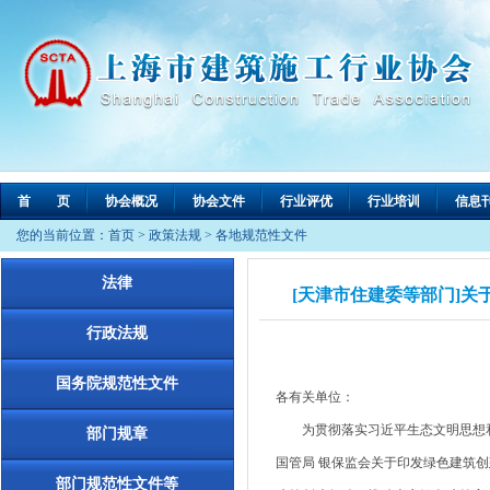
首 页
协会概况
协会文件
行业评优
行业培训
信息
您的当前位置：
首页
>
政策法规
>
各地规范性文件
法律
[天津市住建委等部门]关
行政法规
国务院规范性文件
各有关单位：
为贯彻落实习近平生态文明思想和党
部门规章
国管局 银保监会关于印发绿色建筑创
部门规范性文件等