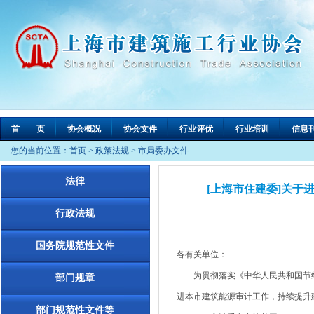
首 页
协会概况
协会文件
行业评优
行业培训
信息
您的当前位置：
首页
>
政策法规
>
市局委办文件
法律
[上海市住建委]关于进
行政法规
国务院规范性文件
各有关单位：
为贯彻落实《中华人民共和国节约能
部门规章
进本市建筑能源审计工作，持续提升
部门规范性文件等