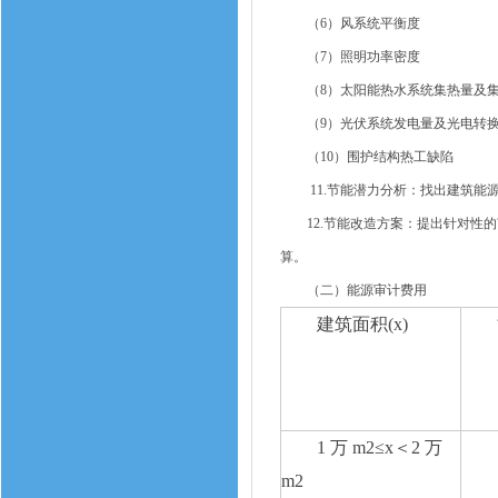
（6）风系统平衡度
（7）照明功率密度
（8）太阳能热水系统集热量及集
（9）光伏系统发电量及光电转换
（10）围护结构热工缺陷
11.节能潜力分析：找出建筑能源
12.节能改造方案：提出针对性的
算。
（二）能源审计费用
建筑面积(x)
1 万 m2≤x＜2 万
m2