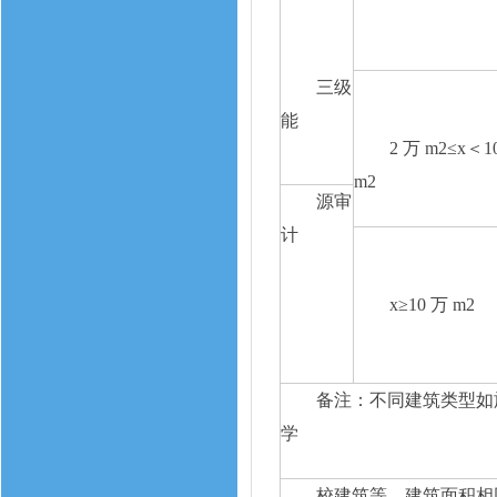
三级
能
2 万 m2≤x＜1
m2
源审
计
x≥10 万 m2
备注：不同建筑类型如
学
校建筑等，建筑面积相