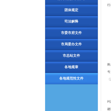
行
团体规定
司法解释
市委市府文件
市局委办文件
市总站文件
一
购
各地规章
号
各地规范性文件
〔
二
三
约
建