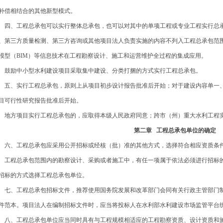
补偿相结合的其他新型模式。
、工程总承包可以实行整体总承包，也可以对其中的单项工程或专业工程实行总承
、第三方质量检测、第三方咨询或其他项目法人负责实施的内容不列入工程总承包范
模型（BIM）等信息技术在工程勘察设计、施工和运营维护全过程的集成应用。
励中小型水利建设项目采取集中建设、分类打捆的方式实行工程总承包。
、实行工程总承包，原则上从项目初步设计报告批准后开始；对于建设内容单一、
目可行性研究报告批准后开始。
方项目实行工程总承包的，应取得本级人民政府同意；跨市（州）重大水利工程实
第二章 工程总承包单位的确定
、工程总承包应采用公开招标或经核（批）准的其他方式，选择符合相应资质条件
程总承包范围内的勘察设计、采购或者施工中，有任一项属于依法必须进行招标的
招标的方式选择工程总承包单位。
、工程总承包招标文件，推荐使用国务院发展和改革部门会同有关行政主管部门制
件范本。项目法人在编制招标文件时，应当将投标人在水利部水利建设市场监管平台
、工程总承包单位应当同时具有与工程规模相适应的工程勘察资质、设计资质和施