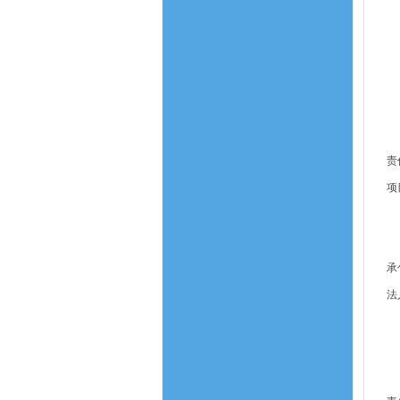
（
（
（
（
（
十
责
项
十
承
法
（
（
国