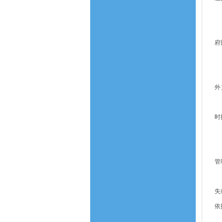
十
府
十
（
外
（
时
（
（
管
（
失
依
（