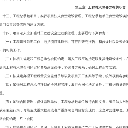
第三章 工程总承包各方有关职责
三、工程总承包项目，实行项目法人负责建设管理、工程总承包单位负责建设实施
部门负责监督管理的建设方式。
四、项目法人应加强对工程建设全过程的管理，主要履行下列职责：
一）工程建设前期工作，包括项目建议书、可行性研究报告、初步设计以及资金筹
）的相关工作。
二）按相关规定和工程总承包合同约定，落实工程征地拆迁以及其他建设条件，在
提供工程总承包合同约定的各项建设条件，协调各方关系，确保工程正常实施。
三）按规定办理工程质量安全监督手续以及项目开工备案等手续，统筹项目各参建
四）加强对工程总承包项目的全过程管理，履行合同和法定义务，可根据自身管理
理。
五）加强合同管理，督促监理单位、工程总承包单位履行合同义务。项目法人对监
或者偏差行为，可能造成重大损失或者严重影响合同目标实现的，应当对监理单位、
据合同约定，终止合同。
六）严格按合同约定，及时、足额向工程总承包单位支付工程进度款项，不得将未