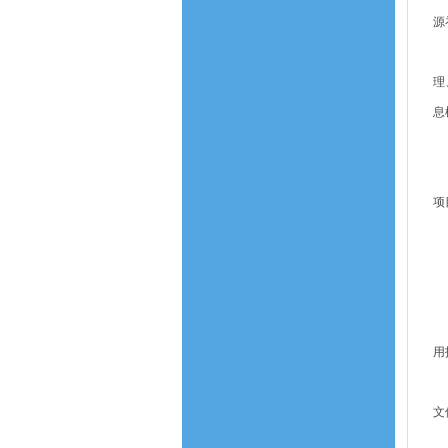
源
四
理
息
鼓
五
项
地
六
工
用
七
文
八