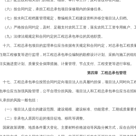
五）配合政府相关部门的检查、稽察、审计等工作，及时整改存在问题。
六）按合同约定，承担工程总承包项目保修期内的保修任务。
七）按水利工程档案管理规定，整编相关工程建设资料并移交项目法人归档。
八）严格按合同约定，及时、足额支付农民工工资，落实农民工工资专用账户、工
九）法律法规规定和合同约定的工程总承包单位的其他职责。
六、工程总承包项目的监理单位应当依据有关规定和合同约定，对总承包工程质量
任期工程修复等进行监理，对工程总承包单位编制的勘察设计计划、采购与施工的组
目实施进度计划、质量安全保障措施、计量管理、节点支付、工程变更等进行审核。
第四章 工程总承包管理
七、工程总承包单位按照合同约定向项目法人出具履约担保，项目法人同时向工程
包单位应当加强风险管理，公平合理分担风险。项目法人和工程总承包单位应当在招
人承担的风险一般包括：
一）项目法人提出的建设范围、建设规模、建设标准、功能需求、工期或质量要
二）非承包人原因引起的项目征地、移民等调整。
家政策调整、地质条件重大变化、主要材料价格波动等风险分摊方式，应在合同中