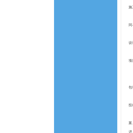
施
勘
同
九
设
工
项
十
招
包
十
投
十
案
进