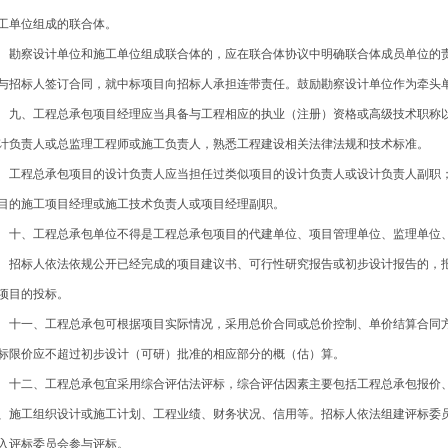
工单位组成的联合体。
察设计单位和施工单位组成联合体的，应在联合体协议中明确联合体成员单位的责
与招标人签订合同，就中标项目向招标人承担连带责任。鼓励勘察设计单位作为牵头
、工程总承包项目经理应当具备与工程相应的执业（注册）资格或高级技术职称以
计负责人或总监理工程师或施工负责人，熟悉工程建设相关法律法规和技术标准。
程总承包项目的设计负责人应当担任过类似项目的设计负责人或设计负责人副职；
目的施工项目经理或施工技术负责人或项目经理副职。
、工程总承包单位不得是工程总承包项目的代建单位、项目管理单位、监理单位、
标人依法依规公开已经完成的项目建议书、可行性研究报告或初步设计报告的，报
项目的投标。
一、工程总承包可根据项目实际情况，采用总价合同或总价控制、单价结算合同方
标限价应不超过初步设计（可研）批准的相应部分的概（估）算。
二、工程总承包宜采用综合评估法评标，综合评估因素主要包括工程总承包报价、
、施工组织设计或施工计划、工程业绩、财务状况、信用等。招标人依法组建评标委
入评标委员会参与评标。