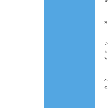
责
鼓
十
施
十
二
关
包
标
工
二
在
包
二