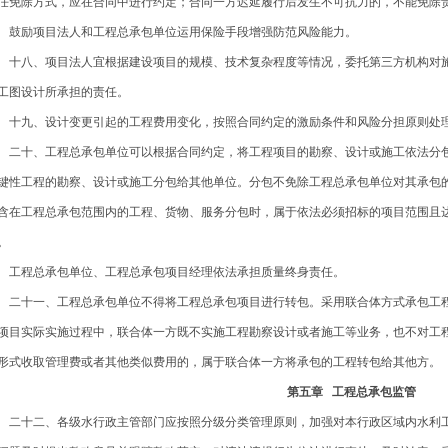
任免除方式，应在合同中进行约定；合同一方迟延履行后发生不可抗力的，不能免除
励项目法人和工程总承包单位运用保险手段增强防范风险能力。
八、项目法人宜根据建设项目的规模、技术复杂程度等情况，委托第三方机构对施
工图设计所承担的责任。
九、设计变更引起的工程费用变化，按照合同约定的激励条件和风险分担原则处
十、工程总承包单位可以根据合同约定，将工程项目的勘察、设计或施工依法分包
键性工程的勘察、设计或施工分包给其他单位。分包不免除工程总承包单位对其承包
含在工程总承包范围内的工程、货物、服务分包时，属于依法必须招标的项目范围且
。
程总承包单位、工程总承包项目经理依法承担质量终身责任。
十一、工程总承包单位不得将工程总承包项目进行转包。采用联合体方式承包工程
项目实际实施过程中，联合体一方既不实施工程勘察设计或者施工等业务，也不对工
形式收取管理费或者其他类似费用的，属于联合体一方将承包的工程转包给其他方。
第五章 工程总承包监管
十二、各级水行政主管部门应按照分级分类管理原则，加强对本行政区域内水利工