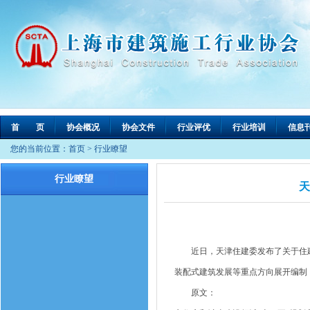
首 页
协会概况
协会文件
行业评优
行业培训
信息
您的当前位置：
首页
>
行业瞭望
行业瞭望
天
近日，天津住建委发布了关于住建领
装配式建筑发展等重点方向展开编制
原文：