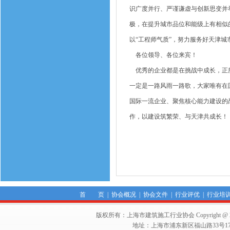
识广度并行、严谨谦虚与创新思变并
极，在提升城市品位和能级上有相似
以“工程师气质”，努力服务好天津城
各位领导、各位来宾！
优秀的企业都是在挑战中成长，正所
一定是一路风雨一路歌，大家唯有在
国际一流企业、聚焦核心能力建设的
作，以建设筑繁荣、与天津共成长！
首 页
|
协会概况
|
协会文件
|
行业评优
|
行业培
版权所有：上海市建筑施工行业协会 Copyright @ 2011-2012,Sha
地址：上海市浦东新区福山路33号17楼 邮编：