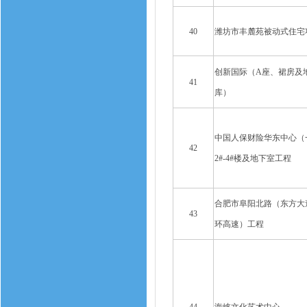
40
潍坊市丰麓苑被动式住宅
创新国际（A座、裙房及
41
库）
中国人保财险华东中心（
42
2#-4#楼及地下室工程
合肥市阜阳北路（东方大
43
环高速）工程