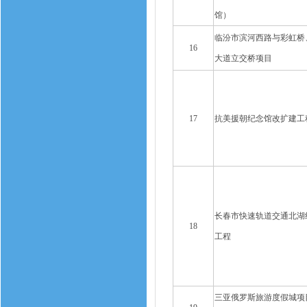
馆）
临汾市滨河西路与彩虹桥
16
大道立交桥项目
17
抗美援朝纪念馆改扩建工
长春市快速轨道交通北湖
18
工程
三亚俄罗斯旅游度假城项