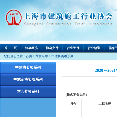
首 页
协会概况
协会文件
行业评优
行业培训
信息
您的当前位置：
首页
>
荣誉名单
>
中建协奖项系列
中建协奖项系列
2020～2
中施企协奖项系列
本会奖项系列
(排名不分先后）
序号
工程名称