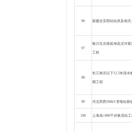
96
新建吉安西站站房及相关
银川北京路延伸及滨河黄
97
工程
长江南京以下12.5米深水
98
期工程
99
河北邢西500kV变电站新
100
上海庙±800千伏换流站工