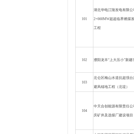
湖北华电江陵发电有限公
101
2×660MW超超临界燃煤
工程
102
濮阳龙丰“上大压小”新建
北仑区梅山水道抗超强台
103
避风锚地工程（北堤）
中天合创能源有限责任公
104
庆矿井及选煤厂建设项目