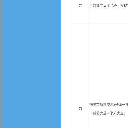
70
广西建工大厦1#楼、2#楼
南宁市轨道交通3号线一
71
（科园大道～平乐大道）