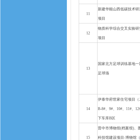
新建华能山西低碳技术研
11
项目
物质科学综合交叉实验研
12
项目
国家北方足球训练基地一
13
足球场
伊泰华府世家住宅项目（
14
B-8#、9#、10#、11#、1
下车库B区
晋中市博物馆(档案馆)、
15
科技馆建设项目-博物馆