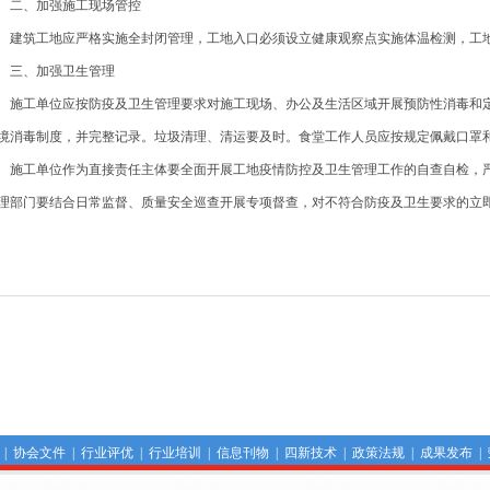
、加强施工现场管控
筑工地应严格实施全封闭管理，工地入口必须设立健康观察点实施体温检测，工地
、加强卫生管理
工单位应按防疫及卫生管理要求对施工现场、办公及生活区域开展预防性消毒和定
境消毒制度，并完整记录。垃圾清理、清运要及时。食堂工作人员应按规定佩戴口罩
工单位作为直接责任主体要全面开展工地疫情防控及卫生管理工作的自查自检，严
理部门要结合日常监督、质量安全巡查开展专项督查，对不符合防疫及卫生要求的立
|
协会文件
|
行业评优
|
行业培训
|
信息刊物
|
四新技术
|
政策法规
|
成果发布
|