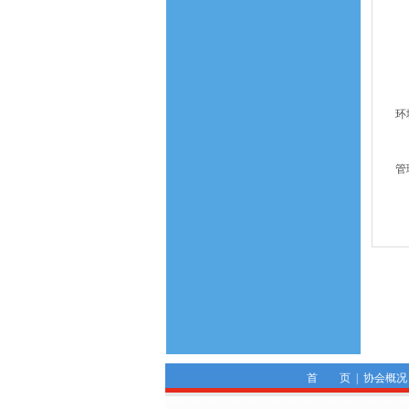
二
建
三
施
环
施
管
首 页
|
协会概况