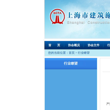
首 页
协会概况
协会文件
您的当前位置：
首页
>
行业瞭望
行业瞭望
一
要
严