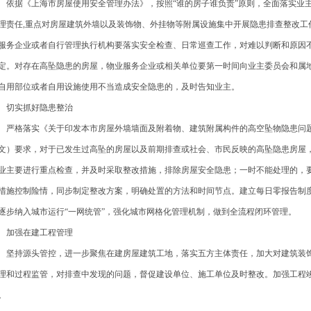
据《上海市房屋使用安全管理办法》，按照“谁的房子谁负责”原则，全面落实业主
理责任,重点对房屋建筑外墙以及装饰物、外挂物等附属设施集中开展隐患排查整改工
服务企业或者自行管理执行机构要落实安全检查、日常巡查工作，对难以判断和原因
定。对存在高坠隐患的房屋，物业服务企业或相关单位要第一时间向业主委员会和属
自用部位或者自用设施使用不当造成安全隐患的，及时告知业主。
实抓好隐患整治
格落实《关于印发本市房屋外墙墙面及附着物、建筑附属构件的高空坠物隐患问题处置
文）要求，对于已发生过高坠的房屋以及前期排查或社会、市民反映的高坠隐患房屋，
业主要进行重点检查，并及时采取整改措施，排除房屋安全隐患；一时不能处理的，
措施控制险情，同步制定整改方案，明确处置的方法和时间节点。建立每日零报告制
逐步纳入城市运行“一网统管”，强化城市网格化管理机制，做到全流程闭环管理。
强在建工程管理
持源头管控，进一步聚焦在建房屋建筑工地，落实五方主体责任，加大对建筑装饰
理和过程监管，对排查中发现的问题，督促建设单位、施工单位及时整改。加强工程
。