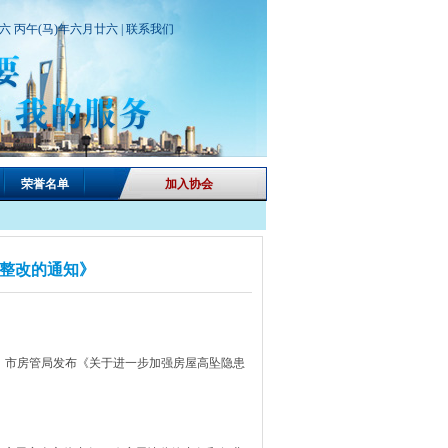
期六 丙午(马)年六月廿六 |
联系我们
荣誉名单
加入协会
整改的通知》
市房管局发布《关于进一步加强房屋高坠隐患