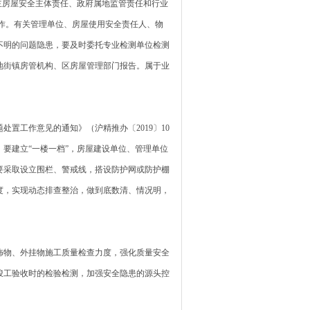
房屋安全主体责任、政府属地监管责任和行业
作。有关管理单位、房屋使用安全责任人、物
不明的问题隐患，要及时委托专业检测单位检测
地街镇房管机构、区房屋管理部门报告。属于业
工作意见的通知》（沪精推办〔2019〕10
要建立“一楼一档”，房屋建设单位、管理单位
要采取设立围栏、警戒线，搭设防护网或防护棚
度，实现动态排查整治，做到底数清、情况明，
物、外挂物施工质量检查力度，强化质量安全
竣工验收时的检验检测，加强安全隐患的源头控