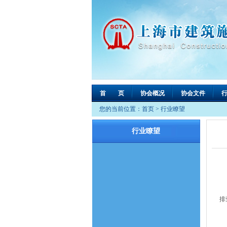
首 页
协会概况
协会文件
您的当前位置：
首页
>
行业瞭望
行业瞭望
为
排
全