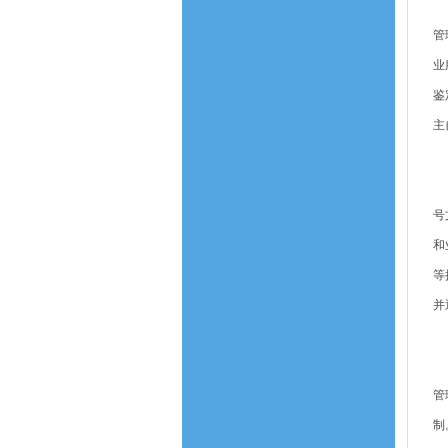
依
管
业
鉴
主
切
严
号
和
等
并
加
坚
管
制