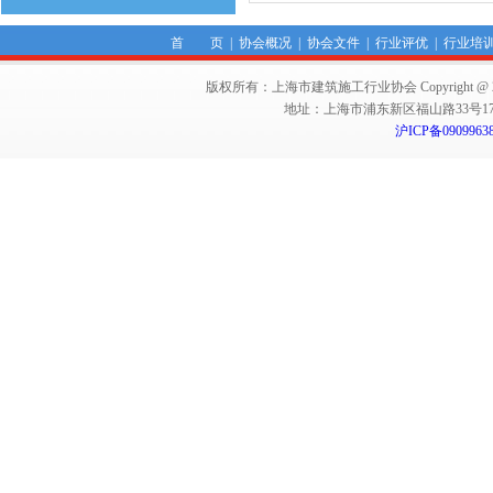
首 页
|
协会概况
|
协会文件
|
行业评优
|
行业培
版权所有：上海市建筑施工行业协会 Copyright @ 2011-2012,Sha
地址：上海市浦东新区福山路33号17楼 邮编：
沪ICP备0909963