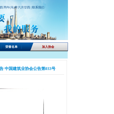
期四 丙午(马)年六月廿四 |
联系我们
荣誉名单
加入协会
 中国建筑业协会公告第033号