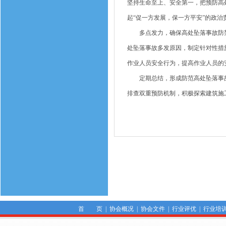
坚持生命至上、安全第一，把预防高
起“促一方发展，保一方平安”的政
多点发力，确保高处坠落事故防范
处坠落事故多发原因，制定针对性措
作业人员安全行为，提高作业人员的
定期总结，形成防范高处坠落事故
排查双重预防机制，积极探索建筑施
首 页
|
协会概况
|
协会文件
|
行业评优
|
行业培