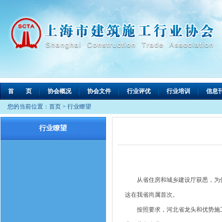
首 页
协会概况
协会文件
行业评优
行业培训
信息
您的当前位置：
首页
>
行业瞭望
行业瞭望
从省住房和城乡建设厅获悉，为促
这在我省尚属首次。
按照要求，河北省龙头和优势施工