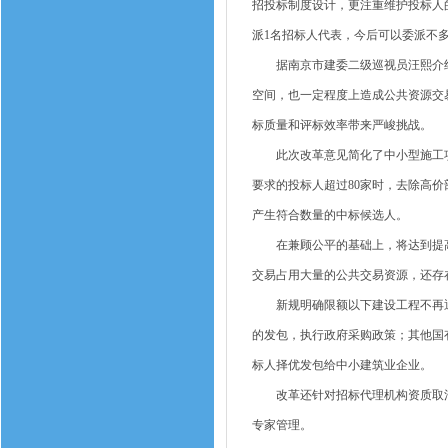
招投标制度设计，更注重维护投标人
派1名招标人代表，今后可以委派不
据南京市建委二级巡视员汪熙介绍
空间，也一定程度上造成公共资源交易
标质量和评标效率带来严峻挑战。
此次改革意见简化了中小型施工项
要求的投标人超过80家时，去除高价
产生符合数量的中标候选人。
在兼顾公平的基础上，将达到提高
交易占用大量的公共交易资源，还存
新规明确限额以下建设工程不再通
的发包，执行政府采购政策；其他国
标人择优发包给中小建筑业企业。
改革还针对招标代理机构资质取消
专家管理。