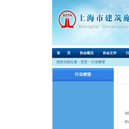
首 页
协会概况
协会文件
您的当前位置：
首页
>
行业瞭望
行业瞭望
近
加
和