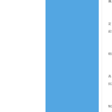
播
农
为
定
起
城
为
统
建
为
高
抗
室
为
制