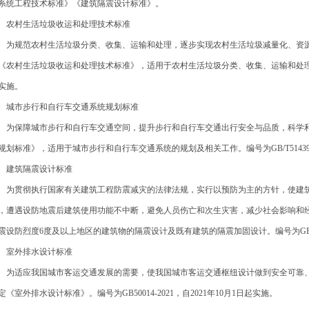
系统工程技术标准》《建筑隔震设计标准》。
村生活垃圾收运和处理技术标准
规范农村生活垃圾分类、收集、运输和处理，逐步实现农村生活垃圾减量化、资源
《农村生活垃圾收运和处理技术标准》，适用于农村生活垃圾分类、收集、运输和处理。编号为GB
实施。
市步行和自行车交通系统规划标准
保障城市步行和自行车交通空间，提升步行和自行车交通出行安全与品质，科学利
规划标准》，适用于城市步行和自行车交通系统的规划及相关工作。编号为GB/T51439-20
筑隔震设计标准
贯彻执行国家有关建筑工程防震减灾的法律法规，实行以预防为主的方针，使建筑
，遭遇设防地震后建筑使用功能不中断，避免人员伤亡和次生灾害，减少社会影响和
震设防烈度6度及以上地区的建筑物的隔震设计及既有建筑的隔震加固设计。编号为GB/T514
外排水设计标准
适应我国城市客运交通发展的需要，使我国城市客运交通枢纽设计做到安全可靠、
定《室外排水设计标准》。编号为GB50014-2021，自2021年10月1日起实施。